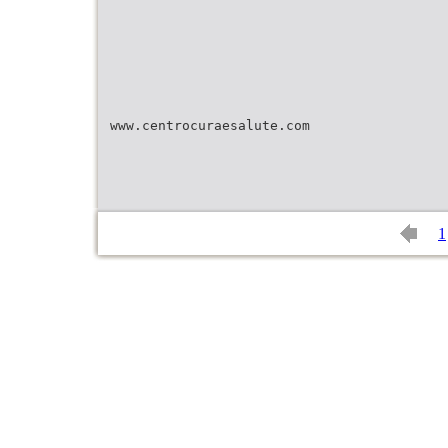
www.centrocuraesalute.com
1