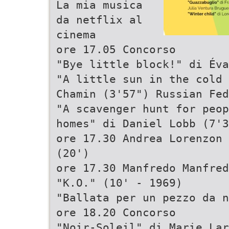
La mia musica
da netflix al
cinema
ore 17.05 Concorso
"Bye little block!" di Éva
"A little sun in the cold 
Chamin (3'57") Russian Fed
"A scavenger hunt for peop
homes" di Daniel Lobb (7'3
ore 17.30 Andrea Lorenzon 
(20')
ore 17.30 Manfredo Manfred
"K.O." (10' - 1969)
"Ballata per un pezzo da n
ore 18.20 Concorso
"Noir-Soleil" di Marie La